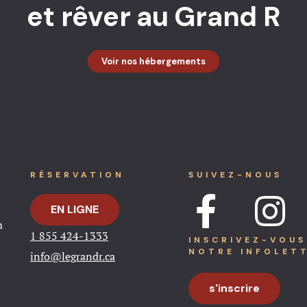
et rêver au Grand R
Voir nos hébergements
RÉSERVATION
SUIVEZ-NOUS
EN LIGNE
m
1 855 424-1333​
INSCRIVEZ-VOUS
NOTRE INFOLET
info@legrandr.ca​
s'inscrire