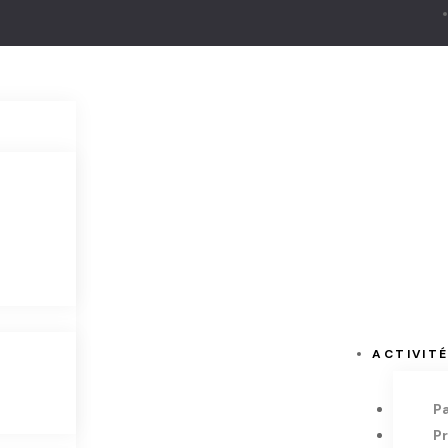
ACTIVIT
P
P